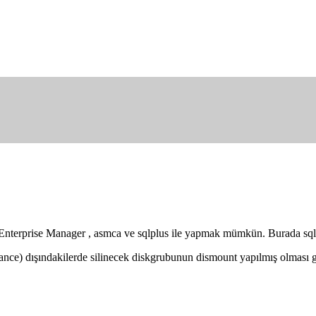
nterprise Manager , asmca ve sqlplus ile yapmak mümkün. Burada sqlplus
stance) dışındakilerde silinecek diskgrubunun dismount yapılmış olması g