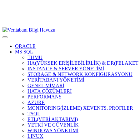
ORACLE
MS SQL
TÜMÜ
HA(YÜKSEK ERİŞİLEBİLİRLİK) & DR(FELAKE
INSTANCE & SERVER YÖNETİMİ
STORAGE & NETWORK KONFİGÜRASYONU
VERİTABANI YÖNETİMİ
GENEL MİMARİ
HATA ÇÖZÜMLERİ
PERFORMANS
AZURE
MONITORING(İZLEME) XEVENTS, PROFILER
TSQL
ETL(VERİ AKTARIMI)
YETKİ VE GÜVENLİK
WINDOWS YÖNETİMİ
LINUX