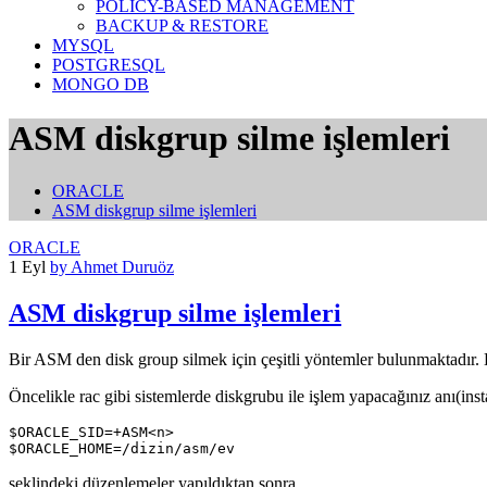
POLICY-BASED MANAGEMENT
BACKUP & RESTORE
MYSQL
POSTGRESQL
MONGO DB
ASM diskgrup silme işlemleri
ORACLE
ASM diskgrup silme işlemleri
ORACLE
1 Eyl
by Ahmet Duruöz
ASM diskgrup silme işlemleri
Bir ASM den disk group silmek için çeşitli yöntemler bulunmaktadır. E
Öncelikle rac gibi sistemlerde diskgrubu ile işlem yapacağınız anı(in
$ORACLE_SID=+ASM<n>

$ORACLE_HOME=/dizin/asm/ev
şeklindeki düzenlemeler yapıldıktan sonra