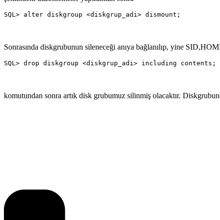
SQL> alter diskgroup <diskgrup_adi> dismount;
Sonrasında diskgrubunun sileneceği anıya bağlanılıp, yine SID,HOME
SQL> drop diskgroup <diskgrup_adi> including contents;
komutundan sonra artık disk grubumuz silinmiş olacaktır. Diskgrubunda