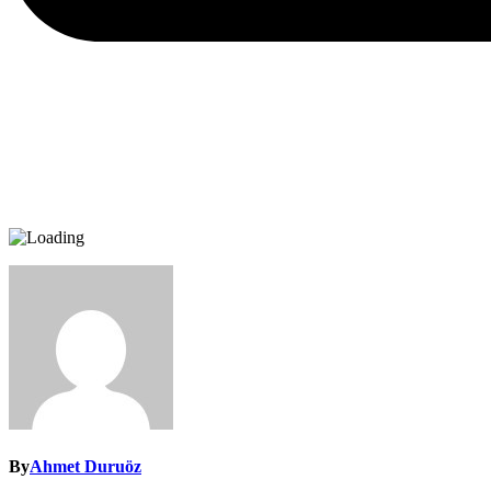
By
Ahmet Duruöz