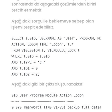
sonrasında da aşağıdaki çözümlerden birini
tercih etmektir.
Aşağıdaki sorgu ile beklemeye sebep olan
işlemi tespit edebiliriz.
SELECT s.SID, USERNAME AS “User”, PROGRAM, MODULE,

ACTION, LOGON_TIME “Logon”, l.*

FROM V$SESSION s, V$ENQUEUE_LOCK l

WHERE l.SID = s.SID

AND l.TYPE = ‘CF’

AND l.ID1 = 0

AND l.ID2 = 2;
Aşağıdaki gibi bir çıktı oluşturacaktır.
SID User Program Module Action Logon

— —- ——————– ——————- —————- ———

9 SYS rman@orcl (TNS V1-V3) backup full datafile: 