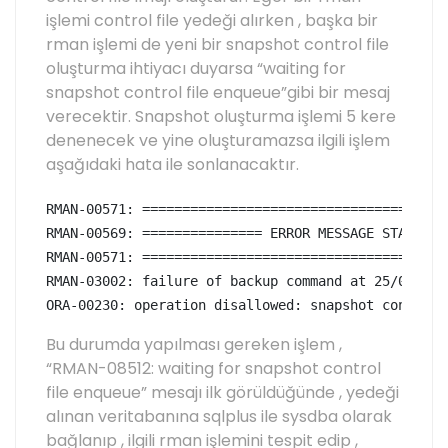
işlemi control file yedeği alırken , başka bir
rman işlemi de yeni bir snapshot control file
oluşturma ihtiyacı duyarsa “waiting for
snapshot control file enqueue”gibi bir mesaj
verecektir. Snapshot oluşturma işlemi 5 kere
denenecek ve yine oluşturamazsa ilgili işlem
aşağıdaki hata ile sonlanacaktır.
RMAN-00571: ======================================
RMAN-00569: =============== ERROR MESSAGE STACK FO
RMAN-00571: ======================================
RMAN-03002: failure of backup command at 25/05/2014
ORA-00230: operation disallowed: snapshot control 
Bu durumda yapılması gereken işlem ,
“RMAN-08512: waiting for snapshot control
file enqueue” mesajı ilk görüldüğünde , yedeği
alınan veritabanına sqlplus ile sysdba olarak
bağlanıp , ilgili rman işlemini tespit edip ,