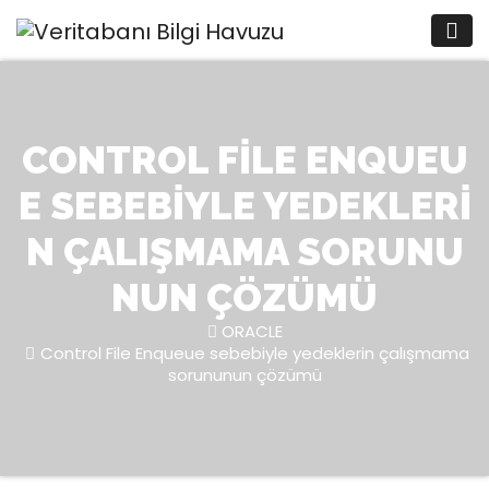
Skip
to
content
CONTROL FILE ENQUEU
E SEBEBIYLE YEDEKLERI
N ÇALIŞMAMA SORUNU
NUN ÇÖZÜMÜ
ORACLE
Control File Enqueue sebebiyle yedeklerin çalışmama
sorununun çözümü