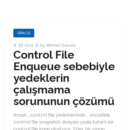
ORACLE
20 Oca
by Ahmet Duruöz
Control File
Enqueue sebebiyle
yedeklerin
çalışmama
sorununun çözümü
Rman , control file yedeklerinde , öncelikle
control file snapshot dosyası yada tutarlı bir
control file imajı oluşturur. Eğer bir rman