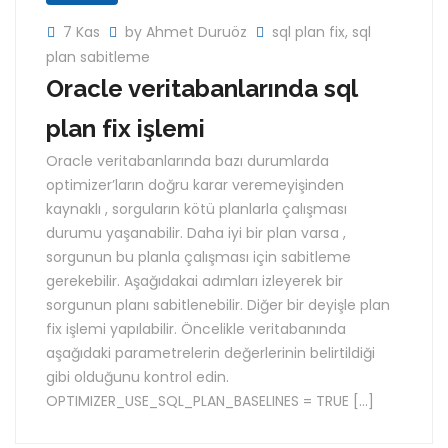
7 Kas
by Ahmet Duruöz
sql plan fix
,
sql
plan sabitleme
Oracle veritabanlarında sql
plan fix işlemi
Oracle veritabanlarında bazı durumlarda
optimizer’ların doğru karar veremeyişinden
kaynaklı , sorguların kötü planlarla çalışması
durumu yaşanabilir. Daha iyi bir plan varsa ,
sorgunun bu planla çalışması için sabitleme
gerekebilir. Aşağıdakai adımları izleyerek bir
sorgunun planı sabitlenebilir. Diğer bir deyişle plan
fix işlemi yapılabilir. Öncelikle veritabanında
aşağıdaki parametrelerin değerlerinin belirtildiği
gibi olduğunu kontrol edin.
OPTIMIZER_USE_SQL_PLAN_BASELINES = TRUE […]