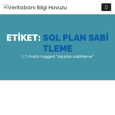
Skip
to
content
ETIKET:
SQL PLAN SABI
TLEME
Posts tagged "sql plan sabitleme"